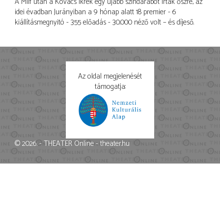
A Milf után a Kovács ikrek egy újabb színdarabot írtak őszre, az
idei évadban Jurányiban a 9 hónap alatt 18 premier - 6
kiállításmegnyitó - 355 előadás - 30.000 néző volt – és díjeső.
Az oldal megjelenését
támogatja:
© 2026. - THEATER Online -
theater.hu