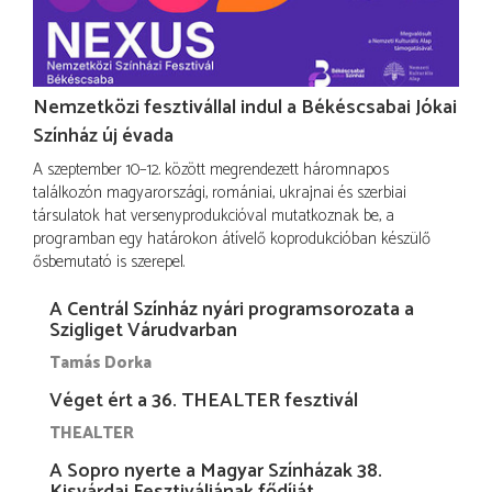
Nemzetközi fesztivállal indul a Békéscsabai Jókai
Színház új évada
A szeptember 10–12. között megrendezett háromnapos
találkozón magyarországi, romániai, ukrajnai és szerbiai
társulatok hat versenyprodukcióval mutatkoznak be, a
programban egy határokon átívelő koprodukcióban készülő
ősbemutató is szerepel.
A Centrál Színház nyári programsorozata a
Szigliget Várudvarban
Tamás Dorka
Véget ért a 36. THEALTER fesztivál
THEALTER
A Sopro nyerte a Magyar Színházak 38.
Kisvárdai Fesztiváljának fődíját