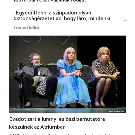
„Egyedül lenni a színpadon olyan
biztonságérzetet ad, hogy lám, mindenki
más nélkül is megvagyok magammal…”
Lovas Ildikó
Évadot zárt a Jurányi és őszi bemutatóra
készülnek az Átriumban