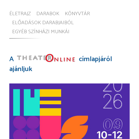
ÉLETRAJZ
DARABOK
KÖNYVTÁR
ELŐADÁSOK DARABJAIBÓL
EGYÉB SZÍNHÁZI MUNKÁI
A
címlapjáról
ajánljuk