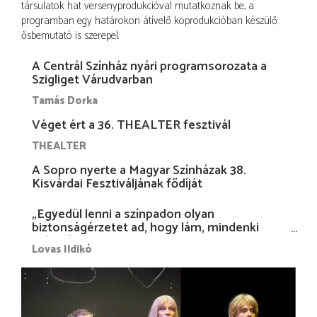
társulatok hat versenyprodukcióval mutatkoznak be, a
programban egy határokon átívelő koprodukcióban készülő
ősbemutató is szerepel.
A Centrál Színház nyári programsorozata a
Szigliget Várudvarban
Tamás Dorka
Véget ért a 36. THEALTER fesztivál
THEALTER
A Sopro nyerte a Magyar Színházak 38.
Kisvárdai Fesztiváljának fődíját
„Egyedül lenni a színpadon olyan
biztonságérzetet ad, hogy lám, mindenki
más nélkül is megvagyok magammal…”
Lovas Ildikó