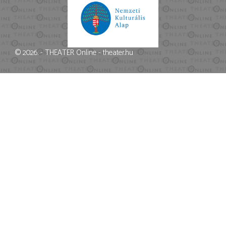
© 2026. - THEATER Online -
theater.hu