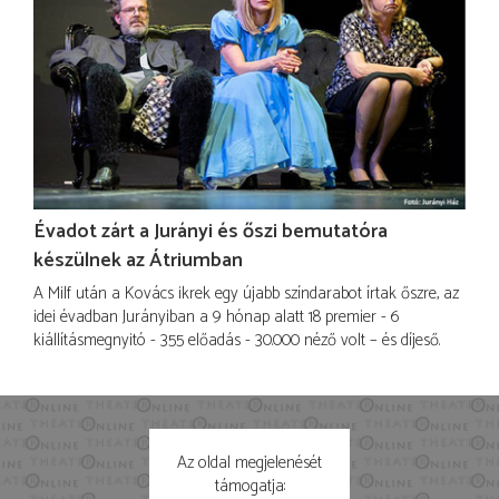
Évadot zárt a Jurányi és őszi bemutatóra
készülnek az Átriumban
A Milf után a Kovács ikrek egy újabb színdarabot írtak őszre, az
idei évadban Jurányiban a 9 hónap alatt 18 premier - 6
kiállításmegnyitó - 355 előadás - 30.000 néző volt – és díjeső.
Az oldal megjelenését
támogatja: