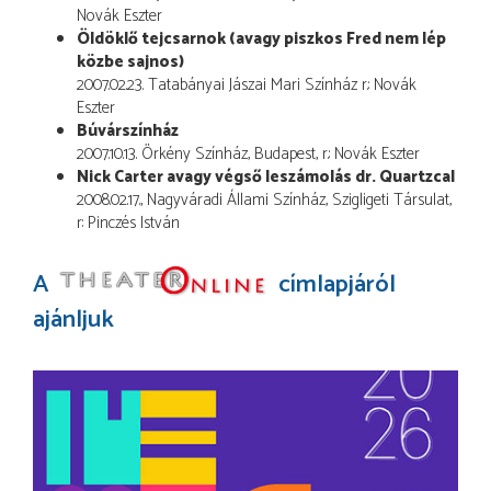
Novák Eszter
Öldöklő tejcsarnok (avagy piszkos Fred nem lép
közbe sajnos)
2007.02.23. Tatabányai Jászai Mari Színház r.: Novák
Eszter
Búvárszínház
2007.10.13. Örkény Színház, Budapest, r.: Novák Eszter
Nick Carter avagy végső leszámolás dr. Quartzcal
2008.02.17., Nagyváradi Állami Színház, Szigligeti Társulat,
r: Pinczés István
A
címlapjáról
ajánljuk