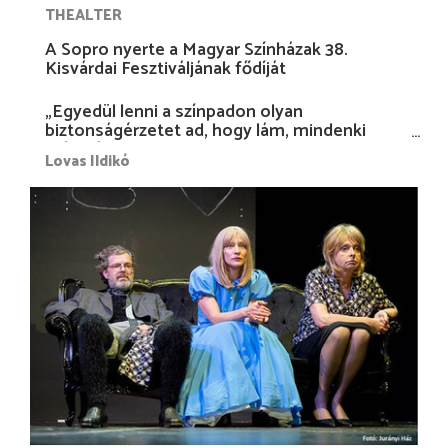
THEALTER
A Sopro nyerte a Magyar Színházak 38.
Kisvárdai Fesztiváljának fődíját
„Egyedül lenni a színpadon olyan
biztonságérzetet ad, hogy lám, mindenki
más nélkül is megvagyok magammal…”
Lovas Ildikó