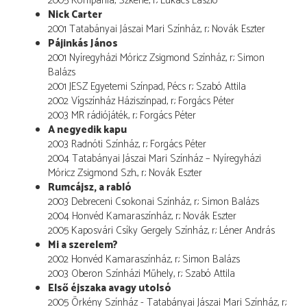
2005 Kompánia, Szkéné, r.: Lukács László
Nick Carter
2001 Tatabányai Jászai Mari Színház, r.: Novák Eszter
Pájinkás János
2001 Nyíregyházi Móricz Zsigmond Színház, r.: Simon
Balázs
2001 JESZ Egyetemi Színpad, Pécs r.: Szabó Attila
2002 Vígszínház Háziszínpad, r.: Forgács Péter
2003 MR rádiójáték, r.: Forgács Péter
A negyedik kapu
2003 Radnóti Színház, r.: Forgács Péter
2004 Tatabányai Jászai Mari Színház – Nyíregyházi
Móricz Zsigmond Szh., r.: Novák Eszter
Rumcájsz, a rabló
2003 Debreceni Csokonai Színház, r.: Simon Balázs
2004 Honvéd Kamaraszínház, r.: Novák Eszter
2005 Kaposvári Csíky Gergely Színház, r.: Léner András
Mi a szerelem?
2002 Honvéd Kamaraszínház, r.: Simon Balázs
2003 Oberon Színházi Műhely, r.: Szabó Attila
Első éjszaka avagy utolsó
2005 Örkény Színház - Tatabányai Jászai Mari Színház, r.: