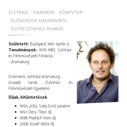
ÉLETRAJZ
DARABOK
KÖNYVTÁR
ELŐADÁSOK DARABJAIBÓL
EGYÉB SZÍNHÁZI MUNKÁI
Született:
Budapest, 1961. április 5.
Tanulmányok:
1979-1983 Színház-
és Filmművészeti Főiskola
- dramaturg
Drámaíró, színházi dramaturg,
óraadó tanár (Színház- és
Filmművészeti Egyetem).
Díjak, kitüntetések
1995, 2002 Szép Ernő jutalom
1997 Déry Tibor díj
1998 Madách Imre díj
2006 József Attila díj