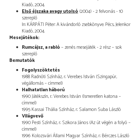
Kiadó, 2004.
Első éjszaka avagy utolsó
(2004) - 2 felvonás - 10
szereplő
In: KÁRPÁTI Péter: A kivándorló zsebkönyve. Pécs, Jelenkor
Kiadó, 2004.
Mesejátékok:
Rumcájsz, a rabló
– zenés mesejáték - 2 rész – sok
szereplő
Bemutatók
Fogolyszöktetés
1988 Radnóti Színház, r.: Verebes István (Szingapúr,
végállomás – címmel)
Halhatatlan háború
1990 Játékszín, r.: Verebes István (Ismeretlen katona –
címmel)
1995 Kassai Thália Színház, r.: Salamon Suba László
Világvevő
1990 Pesti Színház, r.: Szikora János (Az út végén a folyó –
címmel)
1996 Kolozsvári Állami Magyar Színház, r.: Bérczes László