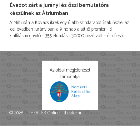
Évadot zárt a Jurányi és őszi bemutatóra
készülnek az Átriumban
A Milf után a Kovács ikrek egy újabb színdarabot írtak őszre, az
idei évadban Jurányiban a 9 hónap alatt 18 premier - 6
kiállításmegnyitó - 355 előadás - 30.000 néző volt – és díjeső.
Az oldal megjelenését
támogatja:
© 2026. - THEATER Online -
theater.hu