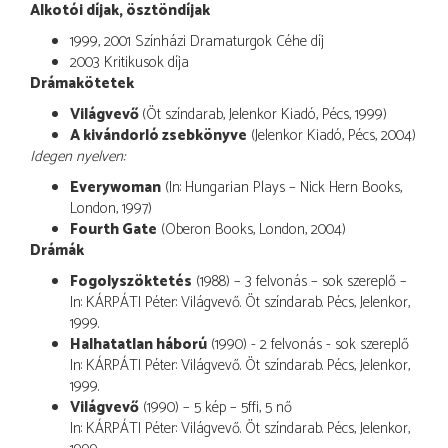
Alkotói díjak, ösztöndíjak
1999, 2001 Színházi Dramaturgok Céhe díj
2003 Kritikusok díja
Drámakötetek
Világvevő
(Öt színdarab, Jelenkor Kiadó, Pécs, 1999)
A kivándorló zsebkönyve
(Jelenkor Kiadó, Pécs, 2004)
Idegen nyelven:
Everywoman
(In: Hungarian Plays – Nick Hern Books,
London, 1997)
Fourth Gate
(Oberon Books, London, 2004)
Drámák
Fogolyszöktetés
(1988) – 3 felvonás – sok szereplő –
In: KÁRPÁTI Péter: Világvevő. Öt színdarab. Pécs, Jelenkor,
1999.
Halhatatlan háború
(1990) - 2 felvonás - sok szereplő
In: KÁRPÁTI Péter: Világvevő. Öt színdarab. Pécs, Jelenkor,
1999.
Világvevő
(1990) – 5 kép – 5ffi, 5 nő
In: KÁRPÁTI Péter: Világvevő. Öt színdarab. Pécs, Jelenkor,