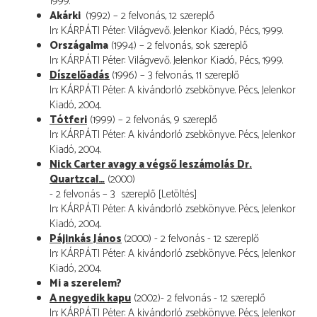
1999.
Akárki
(1992) – 2 felvonás, 12 szereplő
In: KÁRPÁTI Péter: Világvevő. Jelenkor Kiadó, Pécs, 1999.
Országalma
(1994) – 2 felvonás, sok szereplő
In: KÁRPÁTI Péter: Világvevő. Jelenkor Kiadó, Pécs, 1999.
Díszelőadás
(1996) – 3 felvonás, 11 szereplő
In: KÁRPÁTI Péter: A kivándorló zsebkönyve. Pécs, Jelenkor
Kiadó, 2004.
Tótferi
(1999) – 2 felvonás, 9 szereplő
In: KÁRPÁTI Péter: A kivándorló zsebkönyve. Pécs, Jelenkor
Kiadó, 2004.
Nick Carter avagy a végső leszámolás Dr.
Quartzcal…
(2000)
- 2 felvonás – 3 szereplő [
Letöltés
]
In: KÁRPÁTI Péter: A kivándorló zsebkönyve. Pécs, Jelenkor
Kiadó, 2004.
Pájinkás János
(2000) - 2 felvonás - 12 szereplő
In: KÁRPÁTI Péter: A kivándorló zsebkönyve. Pécs, Jelenkor
Kiadó, 2004.
Mi a szerelem?
A negyedik kapu
(2002)- 2 felvonás - 12 szereplő
In: KÁRPÁTI Péter: A kivándorló zsebkönyve. Pécs, Jelenkor