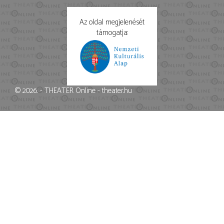
Az oldal megjelenését
támogatja:
© 2026. - THEATER Online -
theater.hu