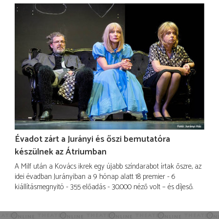
Évadot zárt a Jurányi és őszi bemutatóra
készülnek az Átriumban
A Milf után a Kovács ikrek egy újabb színdarabot írtak őszre, az
idei évadban Jurányiban a 9 hónap alatt 18 premier - 6
kiállításmegnyitó - 355 előadás - 30.000 néző volt – és díjeső.