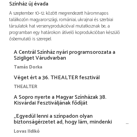
Színház új évada
A szeptember 10–12. között megrendezett háromnapos
találkozón magyarországi, romániai, ukrajnai és szerbiai
társulatok hat versenyprodukcióval mutatkoznak be, a
programban egy határokon átívelő koprodukcióban készülő
ősbemutató is szerepel.
A Centrál Színház nyári programsorozata a
Szigliget Várudvarban
Tamás Dorka
Véget ért a 36. THEALTER fesztivál
THEALTER
A Sopro nyerte a Magyar Színházak 38.
Kisvárdai Fesztiváljának fődíját
„Egyedül lenni a színpadon olyan
biztonságérzetet ad, hogy lám, mindenki
más nélkül is megvagyok magammal…”
Lovas Ildikó