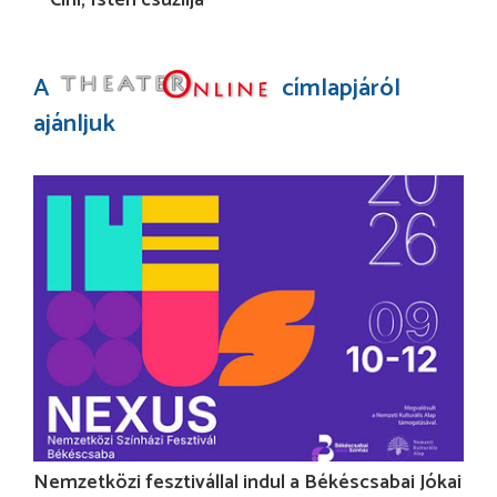
Cini, Isten csúzlija
A
címlapjáról
ajánljuk
Nemzetközi fesztivállal indul a Békéscsabai Jókai